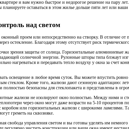
квартире и вам нужно быстрое и недорогое решение на пару лет
ы планируете оставаться в этом жилье дольше пяти лет или ваш
нтроль над светом
оконный проем или непосредственно на створку. В отличие от пл
рез остекление. Благодаря этому отсутствует риск термического
точки зрения защиты от солнца. Горизонтальные алюминиевые 
в падающей солнечной энергии. Рулонные шторы типа блэкаут и
ильно нагреваться и передавать тепло воздуху у окна за счет к
ть освещение в любое время суток. Вы можете впустить ровно с
ьным стеклом. Кроме того, жалюзи дают сезонную адаптацию: л
и полностью безопасны для стеклопакета и представлены в огро
плотные жалюзи не изолируют окно полностью. Между ними и ст
 теплопотери через окно могут даже возрасти на 5-10 проценто
с коробом или горизонтальных жалюзи с широкими ламелями. Та
гут греметь на сквозняке.
ая свобода управления светом и вы готовы уделять им немного
те регулярно чистить конструкции или ваши окна имеют нестанд