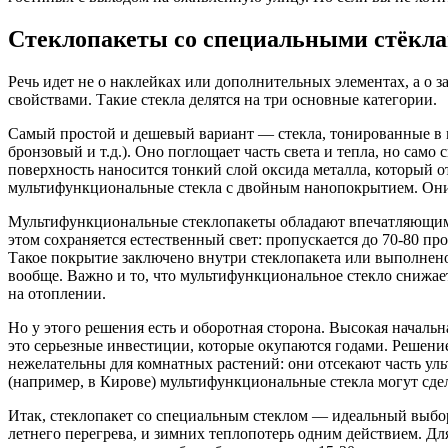
Стеклопакеты со специальными стёкла
Речь идет не о наклейках или дополнительных элементах, а о 
свойствами. Такие стекла делятся на три основные категории.
Самый простой и дешевый вариант — стекла, тонированные в м
бронзовый и т.д.). Оно поглощает часть света и тепла, но само
поверхность наносится тонкий слой оксида металла, который о
мультифункциональные стекла с двойным нанопокрытием. Они о
Мультифункциональные стеклопакеты обладают впечатляющими 
этом сохраняется естественный свет: пропускается до 70-80 пр
Такое покрытие заключено внутри стеклопакета или выполнено 
вообще. Важно и то, что мультифункциональное стекло снижае
на отоплении.
Но у этого решения есть и оборотная сторона. Высокая началь
это серьезные инвестиции, которые окупаются годами. Решение 
нежелательны для комнатных растений: они отсекают часть ул
(например, в Кирове) мультифункциональные стекла могут сде
Итак, стеклопакет со специальным стеклом — идеальный выбор
летнего перегрева, и зимних теплопотерь одним действием. Для