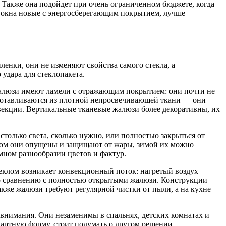
. Также она подойдет при очень ограниченном бюджете, когда
и окна новые с энергосберегающим покрытием, лучше
енки, они не изменяют свойства самого стекла, а
 удара для стеклопакета.
жалюзи имеют ламели с отражающим покрытием: они почти не
зготавливаются из плотной непросвечивающей ткани — они
онвекции. Вертикальные тканевые жалюзи более декоративны, их
только света, сколько нужно, или полностью закрыться от
етом они опущены и защищают от жары, зимой их можно
мном разнообразии цветов и фактур.
еклом возникает конвекционный поток: нагретый воздух
в по сравнению с полностью открытыми жалюзи. Конструкции
кже жалюзи требуют регулярной чистки от пыли, а на кухне
 внимания. Они незаменимы в спальнях, детских комнатах и
артную форму, стоит подумать о другом решении.