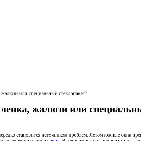
а, жалюзи или специальный стеклопакет?
 пленка, жалюзи или специальн
ередко становится источником проблем. Летом южные окна прев
ное освещение и вид из
окна
. В зависимости от приоритетов — э