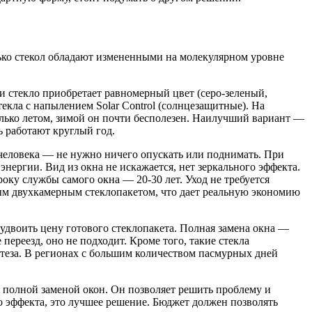
олько стекол обладают измененными на молекулярном уровне
и стекло приобретает равномерный цвет (серо-зеленый,
стекла с напылением Solar Control (солнцезащитные). На
олько летом, зимой он почти бесполезен. Наилучший вариант —
 работают круглый год.
человека — не нужно ничего опускать или поднимать. При
энергии. Вид из окна не искажается, нет зеркального эффекта.
оку службы самого окна — 20-30 лет. Уход не требуется
ым двухкамерным стеклопакетом, что дает реальную экономию
 удвоить цену готового стеклопакета. Полная замена окна —
ереезд, оно не подходит. Кроме того, такие стекла
нтеза. В регионах с большим количеством пасмурных дней
 полной заменой окон. Он позволяет решить проблему и
го эффекта, это лучшее решение. Бюджет должен позволять