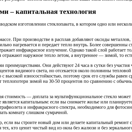
ми – капитальная технология
заводском изготовлении стеклопакета, в котором одно или неск
ассе. При производстве в расплав добавляют оксиды металлов, 
 сильно нагревается и передает тепло внутрь. Более совершенны 
тражает инфракрасное излучение. Однако такой слой работает т
тражают наружное тепло летом, а внутреннее — зимой, то есть
преимуществами. Они действуют 24 часа в сутки без участия 
оцентов видимого света, но отсекается около половины тепловой 
с высокой износостойкостью, поэтому срок его службы равен ср
т теплопотери зимой на 30-50 процентов по сравнению с обычн
ная стоимость — доплата за мультифункциональное стекло может
является капитальным: если вы снимаете жилье или планируете п
ьтрафиолета и инфракрасного спектра, необходимого для фотоси
лать комнату слишком сумрачной.
, если вы строите новый дом или делаете капитальный ремонт с
 тех, кто ценит чистый вид из окна без жалюзи и без зеркально