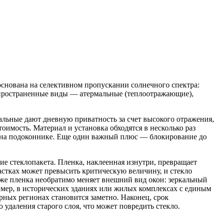
основана на селективном пропускании солнечного спектра:
спространенные виды — атермальные (теплоотражающие),
альные дают дневную приватность за счет высокого отражения,
оимость. Материал и установка обходятся в несколько раз
та на подоконнике. Еще один важный плюс — блокирование до
ие стеклопакета. Пленка, наклеенная изнутри, превращает
астках может превысить критическую величину, и стекло
же пленка необратимо меняет внешний вид окон: зеркальный
имер, в исторических зданиях или жилых комплексах с единым
рных регионах становится заметно. Наконец, срок
 удаления старого слоя, что может повредить стекло.