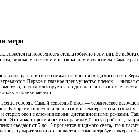
ая мера
леивается на поверхность стекла (обычно изнутри). Ее работа 
олетом, видимым светом и инфракрасным излучением. Самые ра
ставляющую, почти не снижая количество видимого света. Зерк
нагреваются. Первое и главное преимущество пленок — низкая ст
роме того, пленка монтируется за один день и не занимает мес
е обоев и обивки мебели.
 всегда говорят. Самый серьезный риск — термическое разрушен
рно. В жаркий солнечный день разница температур на разных уч
ов и старых окон с алюминиевыми дистанционными рамками. Так
кло. Это может противоречить правилам благоустройства, напр
нки съедают от 5 до 15 процентов видимого света, что в пасму
тает, пузырится или отслаивается, а замена требует аккуратного