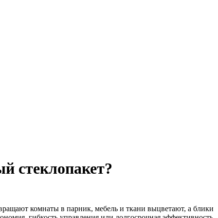
ый стеклопакет?
ращают комнаты в парник, мебель и ткани выцветают, а блики
кономия, гибкость управления или долгосрочная эффективность