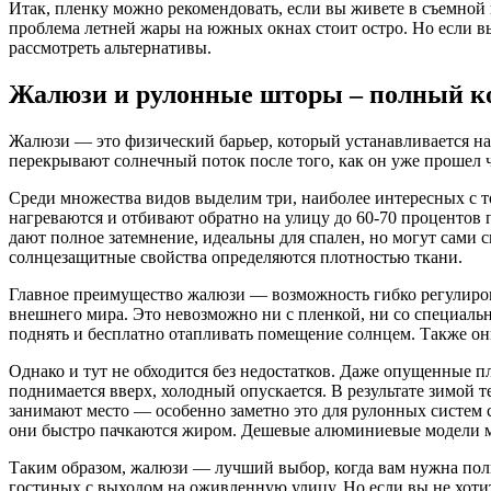
Итак, пленку можно рекомендовать, если вы живете в съемной 
проблема летней жары на южных окнах стоит остро. Но если в
рассмотреть альтернативы.
Жалюзи и рулонные шторы – полный ко
Жалюзи — это физический барьер, который устанавливается на 
перекрывают солнечный поток после того, как он уже прошел че
Среди множества видов выделим три, наиболее интересных с 
нагреваются и отбивают обратно на улицу до 60-70 проценто
дают полное затемнение, идеальны для спален, но могут сами с
солнцезащитные свойства определяются плотностью ткани.
Главное преимущество жалюзи — возможность гибко регулирова
внешнего мира. Это невозможно ни с пленкой, ни со специал
поднять и бесплатно отапливать помещение солнцем. Также он
Однако и тут не обходится без недостатков. Даже опущенные 
поднимается вверх, холодный опускается. В результате зимой
занимают место — особенно заметно это для рулонных систем 
они быстро пачкаются жиром. Дешевые алюминиевые модели мо
Таким образом, жалюзи — лучший выбор, когда вам нужна полн
гостиных с выходом на оживленную улицу. Но если вы не хоти