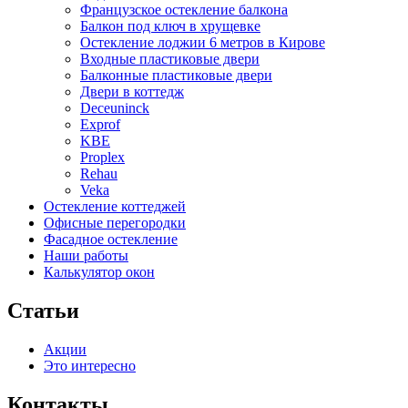
Французское остекление балкона
Балкон под ключ в хрущевке
Остекление лоджии 6 метров в Кирове
Входные пластиковые двери
Балконные пластиковые двери
Двери в коттедж
Deceuninck
Exprof
KBE
Proplex
Rehau
Veka
Остекление коттеджей
Офисные перегородки
Фасадное остекление
Наши работы
Калькулятор окон
Статьи
Акции
Это интересно
Контакты