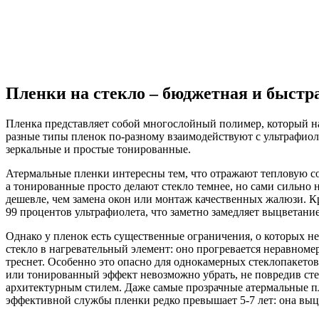
Пленки на стекло – бюджетная и быстр
Пленка представляет собой многослойный полимер, который нак
разные типы пленок по‑разному взаимодействуют с ультрафи
зеркальные и простые тонированные.
Атермальные пленки интересны тем, что отражают тепловую со
а тонированные просто делают стекло темнее, но сами сильно 
дешевле, чем замена окон или монтаж качественных жалюзи. К
99 процентов ультрафиолета, что заметно замедляет выцветани
Однако у пленок есть существенные ограничения, о которых не
стекло в нагревательный элемент: оно прогревается неравноме
треснет. Особенно это опасно для однокамерных стеклопакет
или тонированный эффект невозможно убрать, не повредив сте
архитектурным стилем. Даже самые прозрачные атермальные пле
эффективной службы пленки редко превышает 5-7 лет: она выцве