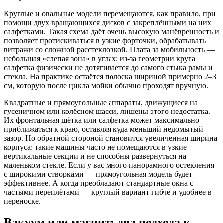
Круглые и овальные модели перемещаются, как правило, при
помощи двух вращающихся дисков с закреплёнными на них
салфетками. Такая схема даёт очень высокую манёвренность и
позволяет протискиваться в узкие форточки, обрабатывать
витражи со сложной расстекловкой. Плата за мобильность —
небольшая «слепая зона» в углах: из‑за геометрии круга
салфетка физически не дотягивается до самого стыка рамы и
стекла. На практике остаётся полоска шириной примерно 2–3
см, которую после цикла мойки обычно проходят вручную.
Квадратные и прямоугольные аппараты, движущиеся на
гусеничном или колёсном шасси, лишены этого недостатка.
Их фронтальная щётка или салфетка может максимально
приближаться к краю, оставляя куда меньший недомытый
зазор. Но обратной стороной становится увеличенная ширина
корпуса: такие машины часто не помещаются в узкие
вертикальные секции и не способны развернуться на
маленьком стекле. Если у вас много панорамного остекления
с широкими створками — прямоугольная модель будет
эффективнее. А когда преобладают стандартные окна с
частыми переплётами — круглый вариант гибче и удобнее в
переноске.
Вакуум или магнит: два подхода к