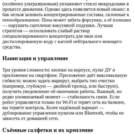
(особенно ультразвуковым) увлажняют стекло микродозами в
процессе движения. Однако здесь появляется новый нюанс: в
бак нельзя заливать концентрированные составы, склонные к
пенообразованию. Пена может забить форсунки, а её излишки
— нарушить сцепление вакуумной подушки. Лучшая
стратегия — использовать слабый раствор
специализированного концентрата для окон или
дистиллированную воду с каплей нейтрального моющего
средства.
Навигация и управление
Три уровня сложности: кнопки на корпусе, пульт ДУ и
приложение на смартфоне. Приложение даёт максимальную
гибкость: можно задать маршрут, выбрать тип очистки
(например, глубокую — двойной проход, или быструю),
получить уведомление об окончании работы. Важный, но
редко упоминаемый момент — стабильность связи. Если
робот управляется только по Wi‑Fi и теряет сеть на балконе,
вы теряете контроль. Более надёжный вариант —
дублирование управления пультом или Bluetooth, чтобы не
зависеть от домашней сети.
Съёмные салфетки и их крепление