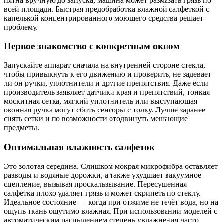
пятна вручную до запуска, машина может размазать грязь по
всей площади. Быстрая предобработка влажной салфеткой с
капелькой концентрированного моющего средства решает
проблему.
Первое знакомство с конкретным окном
Запускайте аппарат сначала на внутренней стороне стекла,
чтобы привыкнуть к его движению и проверить, не задевает
ли он ручки, уплотнители и другие препятствия. Даже если
производитель заявляет датчики края и препятствий, тонкая
москитная сетка, мягкий уплотнитель или выступающая
оконная ручка могут сбить сенсоры с толку. Лучше заранее
снять сетки и по возможности отодвинуть мешающие
предметы.
Оптимальная влажность салфеток
Это золотая середина. Слишком мокрая микрофибра оставляет
разводы и водяные дорожки, а также ухудшает вакуумное
сцепление, вызывая проскальзывание. Пересушенная
салфетка плохо удаляет грязь и может скрипеть по стеклу.
Идеальное состояние — когда при отжиме не течёт вода, но на
ощупь ткань ощутимо влажная. При использовании моделей с
автоматическим распылением степень увлажнения часто