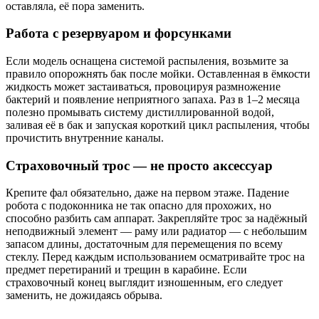
оставляла, её пора заменить.
Работа с резервуаром и форсунками
Если модель оснащена системой распыления, возьмите за
правило опорожнять бак после мойки. Оставленная в ёмкости
жидкость может застаиваться, провоцируя размножение
бактерий и появление неприятного запаха. Раз в 1–2 месяца
полезно промывать систему дистиллированной водой,
заливая её в бак и запуская короткий цикл распыления, чтобы
прочистить внутренние каналы.
Страховочный трос — не просто аксессуар
Крепите фал обязательно, даже на первом этаже. Падение
робота с подоконника не так опасно для прохожих, но
способно разбить сам аппарат. Закрепляйте трос за надёжный
неподвижный элемент — раму или радиатор — с небольшим
запасом длины, достаточным для перемещения по всему
стеклу. Перед каждым использованием осматривайте трос на
предмет перетираний и трещин в карабине. Если
страховочный конец выглядит изношенным, его следует
заменить, не дожидаясь обрыва.