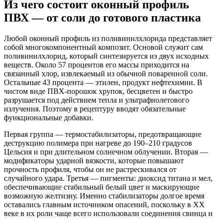
Из чего состоит оконный профиль
ПВХ — от соли до готового пластика
Любой оконный профиль из поливинилхлорида представляет
собой многокомпонентный композит. Основой служит сам
поливинилхлорид, который синтезируется из двух исходных
веществ. Около 57 процентов его массы приходится на
связанный хлор, извлекаемый из обычной поваренной соли.
Остальные 43 процента — этилен, продукт нефтехимии. В
чистом виде ПВХ-порошок хрупок, бесцветен и быстро
разрушается под действием тепла и ультрафиолетового
излучения. Поэтому в рецептуру вводят обязательные
функциональные добавки.
Первая группа — термостабилизаторы, предотвращающие
деструкцию полимера при нагреве до 190–210 градусов
Цельсия и при длительном солнечном облучении. Вторая —
модификаторы ударной вязкости, которые повышают
прочность профиля, чтобы он не растрескивался от
случайного удара. Третья — пигменты: диоксид титана и мел,
обеспечивающие стабильный белый цвет и маскирующие
возможную желтизну. Именно стабилизаторы долгое время
оставались главным источником опасений, поскольку в XX
веке в их роли чаще всего использовали соединения свинца и