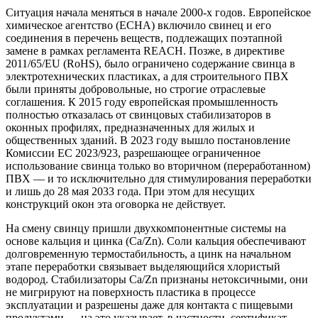
Ситуация начала меняться в начале 2000-х годов. Европейское
химическое агентство (ECHA) включило свинец и его
соединения в перечень веществ, подлежащих поэтапной
замене в рамках регламента REACH. Позже, в директиве
2011/65/EU (RoHS), было ограничено содержание свинца в
электротехнических пластиках, а для строительного ПВХ
были приняты добровольные, но строгие отраслевые
соглашения. К 2015 году европейская промышленность
полностью отказалась от свинцовых стабилизаторов в
оконных профилях, предназначенных для жилых и
общественных зданий. В 2023 году вышло постановление
Комиссии ЕС 2023/923, разрешающее ограниченное
использование свинца только во вторичном (переработанном)
ПВХ — и то исключительно для стимулирования переработки
и лишь до 28 мая 2033 года. При этом для несущих
конструкций окон эта оговорка не действует.
На смену свинцу пришли двухкомпонентные системы на
основе кальция и цинка (Ca/Zn). Соли кальция обеспечивают
долговременную термостабильность, а цинк на начальном
этапе переработки связывает выделяющийся хлористый
водород. Стабилизаторы Ca/Zn признаны нетоксичными, они
не мигрируют на поверхность пластика в процессе
эксплуатации и разрешены даже для контакта с пищевыми
продуктами — на это указывает, в частности, сертификат