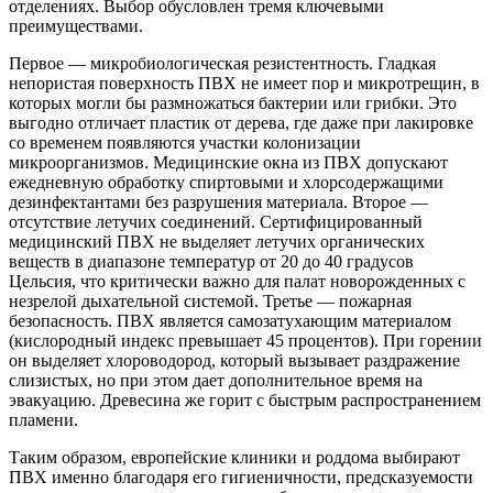
отделениях. Выбор обусловлен тремя ключевыми
преимуществами.
Первое — микробиологическая резистентность. Гладкая
непористая поверхность ПВХ не имеет пор и микротрещин, в
которых могли бы размножаться бактерии или грибки. Это
выгодно отличает пластик от дерева, где даже при лакировке
со временем появляются участки колонизации
микроорганизмов. Медицинские окна из ПВХ допускают
ежедневную обработку спиртовыми и хлорсодержащими
дезинфектантами без разрушения материала. Второе —
отсутствие летучих соединений. Сертифицированный
медицинский ПВХ не выделяет летучих органических
веществ в диапазоне температур от 20 до 40 градусов
Цельсия, что критически важно для палат новорожденных с
незрелой дыхательной системой. Третье — пожарная
безопасность. ПВХ является самозатухающим материалом
(кислородный индекс превышает 45 процентов). При горении
он выделяет хлороводород, который вызывает раздражение
слизистых, но при этом дает дополнительное время на
эвакуацию. Древесина же горит с быстрым распространением
пламени.
Таким образом, европейские клиники и роддома выбирают
ПВХ именно благодаря его гигиеничности, предсказуемости