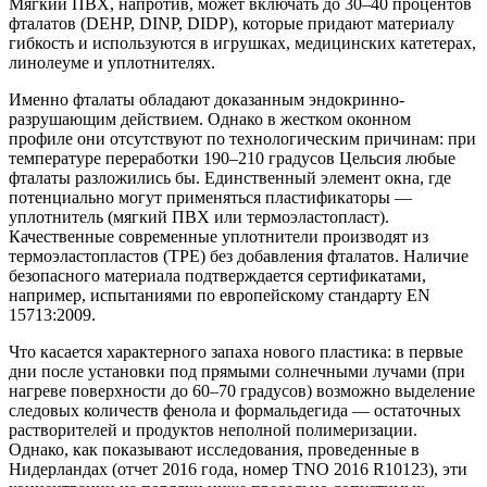
Мягкий ПВХ, напротив, может включать до 30–40 процентов
фталатов (DEHP, DINP, DIDP), которые придают материалу
гибкость и используются в игрушках, медицинских катетерах,
линолеуме и уплотнителях.
Именно фталаты обладают доказанным эндокринно-
разрушающим действием. Однако в жестком оконном
профиле они отсутствуют по технологическим причинам: при
температуре переработки 190–210 градусов Цельсия любые
фталаты разложились бы. Единственный элемент окна, где
потенциально могут применяться пластификаторы —
уплотнитель (мягкий ПВХ или термоэластопласт).
Качественные современные уплотнители производят из
термоэластопластов (TPE) без добавления фталатов. Наличие
безопасного материала подтверждается сертификатами,
например, испытаниями по европейскому стандарту EN
15713:2009.
Что касается характерного запаха нового пластика: в первые
дни после установки под прямыми солнечными лучами (при
нагреве поверхности до 60–70 градусов) возможно выделение
следовых количеств фенола и формальдегида — остаточных
растворителей и продуктов неполной полимеризации.
Однако, как показывают исследования, проведенные в
Нидерландах (отчет 2016 года, номер TNO 2016 R10123), эти