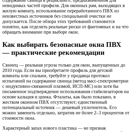
содержание свинца в рециклинге, предназначенном для
невидимых частей профиля. Для оконных рам, выходящих в
жилую комнату, использование переработанного ПВХ из
неизвестных источников без специальной очистки не
допускается. После обзора этих требований становится
понятно, как отделить реальные риски от фантомных и на что
обращать внимание при выборе окон.
Как выбирать безопасные окна ПВХ
— практические рекомендации
Свинец — реальная угроза только для окон, выпущенных до
2010 года. Если вы приобретаете профиль для детской
комнаты или спальни, требуйте у продавца протокол
испытаний на содержание свинца (метод масс-спектрометрии
с индуктивно-связанной плазмой, ИСП-МС) или хотя бы
письменное подтверждение использования стабилизаторов на
основе кальция и цинка. Фталаты, как было показано, в
жестком оконном ПВХ отсутствуют; единственный
потенциальный источник — дешевый уплотнитель. Его
можно заменить отдельно, затратив не более 2–3 процентов от
стоимости окна.
Характерный запах нового пластика — не признак