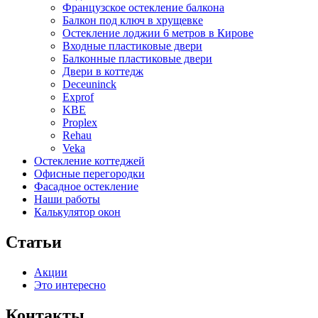
Французское остекление балкона
Балкон под ключ в хрущевке
Остекление лоджии 6 метров в Кирове
Входные пластиковые двери
Балконные пластиковые двери
Двери в коттедж
Deceuninck
Exprof
KBE
Proplex
Rehau
Veka
Остекление коттеджей
Офисные перегородки
Фасадное остекление
Наши работы
Калькулятор окон
Статьи
Акции
Это интересно
Контакты