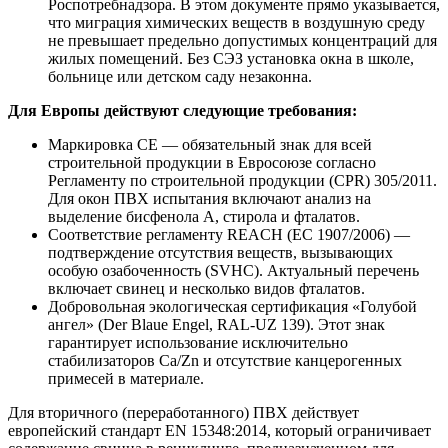
Роспотребнадзора. В этом документе прямо указывается,
что миграция химических веществ в воздушную среду
не превышает предельно допустимых концентраций для
жилых помещений. Без СЭЗ установка окна в школе,
больнице или детском саду незаконна.
Для Европы действуют следующие требования:
Маркировка CE — обязательный знак для всей
строительной продукции в Евросоюзе согласно
Регламенту по строительной продукции (CPR) 305/2011.
Для окон ПВХ испытания включают анализ на
выделение бисфенола А, стирола и фталатов.
Соответствие регламенту REACH (EC 1907/2006) —
подтверждение отсутствия веществ, вызывающих
особую озабоченность (SVHC). Актуальный перечень
включает свинец и несколько видов фталатов.
Добровольная экологическая сертификация «Голубой
ангел» (Der Blaue Engel, RAL-UZ 139). Этот знак
гарантирует использование исключительно
стабилизаторов Ca/Zn и отсутствие канцерогенных
примесей в материале.
Для вторичного (переработанного) ПВХ действует
европейский стандарт EN 15348:2014, который ограничивает