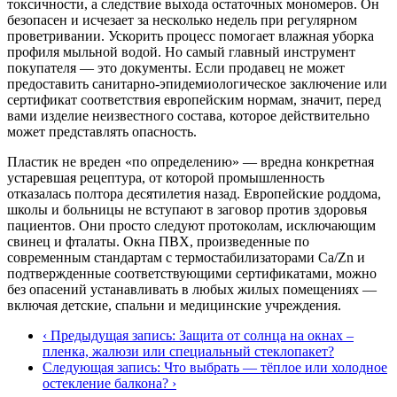
токсичности, а следствие выхода остаточных мономеров. Он
безопасен и исчезает за несколько недель при регулярном
проветривании. Ускорить процесс помогает влажная уборка
профиля мыльной водой. Но самый главный инструмент
покупателя — это документы. Если продавец не может
предоставить санитарно-эпидемиологическое заключение или
сертификат соответствия европейским нормам, значит, перед
вами изделие неизвестного состава, которое действительно
может представлять опасность.
Пластик не вреден «по определению» — вредна конкретная
устаревшая рецептура, от которой промышленность
отказалась полтора десятилетия назад. Европейские роддома,
школы и больницы не вступают в заговор против здоровья
пациентов. Они просто следуют протоколам, исключающим
свинец и фталаты. Окна ПВХ, произведенные по
современным стандартам с термостабилизаторами Ca/Zn и
подтвержденные соответствующими сертификатами, можно
без опасений устанавливать в любых жилых помещениях —
включая детские, спальни и медицинские учреждения.
‹ Предыдущая запись: Защита от солнца на окнах –
пленка, жалюзи или специальный стеклопакет?
Cледующая запись: Что выбрать — тёплое или холодное
остекление балкона? ›