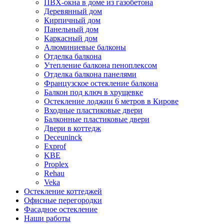
ПВХ-окна в доме из газобетона
Деревянный дом
Кирпичный дом
Панельный дом
Каркасный дом
Алюминиевые балконы
Отделка балкона
Утепление балкона пеноплексом
Отделка балкона панелями
Французское остекление балкона
Балкон под ключ в хрущевке
Остекление лоджии 6 метров в Кирове
Входные пластиковые двери
Балконные пластиковые двери
Двери в коттедж
Deceuninck
Exprof
KBE
Proplex
Rehau
Veka
Остекление коттеджей
Офисные перегородки
Фасадное остекление
Наши работы