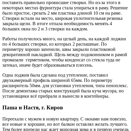
поставить правильно провисшие створки. Но из-за этого в
некоторых местах фурнитура стала упираться в раму. Решение
было простое, срезать 2 мм пластика длиной 10 см на раме.
Створки встали на место, широкая уплотнительная резинка
закрыла щели. В итоге отпала необходимость менять 4
больших окна по 2 и 3 створки на каждом.
Работы получилось много, на целый день, на каждой лоджии
по 4 больших створки, из которых 2 распашные. По
периметру хорошо запенили, швы закрыли пластиковой
декоративной накладкой. Щель между подоконником и рамой
промазали герметиком, чтобы конденсат со стекла туда не
затекал, иначе будет образовываться плесень.
Одна лоджия была сделана под утепление, поставил
двухкамерный профиль шириной 65мм. По периметру
расширитель 50мм. для установки утепления, типа пеноплекс.
После демонтажа старых конструкций была куча мусора, но
установщики всё прибрали и вынесли в контейнеры.
Паша и Настя, г. Киров
Переехали с мужем в новую квартиру. С окнами нам повезло,
все новые и хорошие, но вот балкон оставлял желать лучшего.
Тем более впереди нас ждет морозная зима и в первую очередь