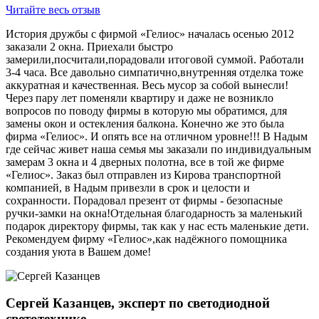
Читайте весь отзыв
История дружбы с фирмой «Гелиос» началась осенью 2012
заказали 2 окна. Приехали быстро
замерили,посчитали,порадовали итоговой суммой. Работали
3-4 часа. Все давольно симпатично,внутренняя отделка тоже
аккуратная и качественная. Весь мусор за собой вынесли!
Через пару лет поменяли квартиру и даже не возникло
вопросов по поводу фирмы в которую мы обратимся, для
замены окон и остекления балкона. Конечно же это была
фирма «Гелиос». И опять все на отличном уровне!!! В Надым
где сейчас живет наша семья мы заказали по индивидуальным
замерам 3 окна и 4 дверных полотна, все в той же фирме
«Гелиос». Заказ был отправлен из Кирова транспортной
компанией, в Надым привезли в срок и целости и
сохранности. Порадовал презент от фирмы - безопасные
ручки-замки на окна!Отдельная благодарность за маленький
подарок директору фирмы, так как у нас есть маленькие дети.
Рекомендуем фирму «Гелиос»,как надёжного помощника
создания уюта в Вашем доме!
Сергей Казанцев, эксперт по светодиодной
светотехнике.