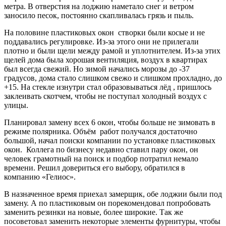
метра. В отверстия на лоджию наметало снег и ветром
заносило песок, постоянно скапливалась грязь и пыль.
На половине пластиковых окон створки были косые и не
поддавались регулировке. Из-за этого они не прилегали
плотно и были щели между рамой и уплотнителем. Из-за этих
щелей дома была хорошая вентиляция, воздух в квартирах
был всегда свежий. Но зимой начались морозы до -37
градусов, дома стало слишком свежо и слишком прохладно, до
+15. На стекле изнутри стал образовываться лёд , пришлось
заклеивать скотчем, чтобы не поступал холодный воздух с
улицы.
Планировал замену всех 6 окон, чтобы больше не зимовать в
режиме полярника. Объём работ получался достаточно
большой, начал поиски компании по установке пластиковых
окон. Коллега по бизнесу недавно ставил пару окон, он
человек грамотный на поиск и подбор потратил немало
времени. Решил довериться его выбору, обратился в
компанию «Гелиос».
В назначенное время приехал замерщик, обе лоджии были под
замену. А по пластиковым он порекомендовал попробовать
заменить резинки на новые, более широкие. Так же
посоветовал заменить некоторые элементы фурнитуры, чтобы