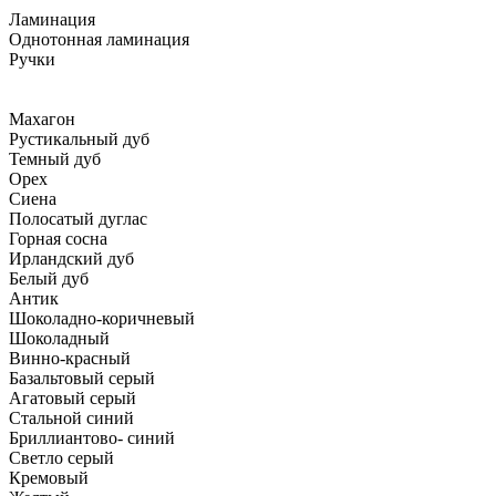
Ламинация
Однотонная ламинация
Ручки
Махагон
Рустикальный дуб
Темный дуб
Орех
Сиена
Полосатый дуглас
Горная сосна
Ирландский дуб
Белый дуб
Антик
Шоколадно-коричневый
Шоколадный
Винно-красный
Базальтовый серый
Агатовый серый
Стальной синий
Бриллиантово- синий
Светло серый
Кремовый