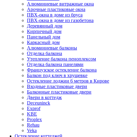
Алюминиевые витражные окна
Арочные пластиковые окна
ПВХ-окна в доме из бруса
ПВХ-окна в доме из газобетона
Деревянный дом
Кирпичный дом
Панельный дом
Каркасный дом
Алюминиевые балконы
Отделка балкона
Утепление балкона пеноплексом
Отделка балкона панелями
Французское остекление балкона
Балкон под ключ в хрущевке
Остекление лоджии 6 метров в Кирове
Входные пластиковые двери
Балконные пластиковые двери
Двери в коттедж
Deceuninck
Exprof
KBE
Proplex
Rehau
Veka
Остекление коттеджей