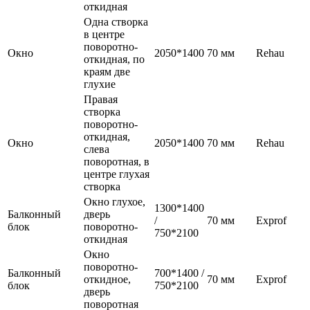
откидная
Одна створка
в центре
поворотно-
Окно
2050*1400
70 мм
Rehau
откидная, по
краям две
глухие
Правая
створка
поворотно-
откидная,
Окно
2050*1400
70 мм
Rehau
слева
поворотная, в
центре глухая
створка
Окно глухое,
1300*1400
Балконный
дверь
/
70 мм
Exprof
блок
поворотно-
750*2100
откидная
Окно
поворотно-
Балконный
700*1400 /
откидное,
70 мм
Exprof
блок
750*2100
дверь
поворотная