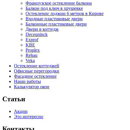
Французское остекление балкона
Балкон под ключ в хрущевке
Остекление лоджии 6 метров в Кирове
Входные пластиковые двери
Балконные пластиковые двери
Двери в коттедж
Deceuninck
Exprof
KBE
Proplex
Rehau
Veka
Остекление коттеджей
Офисные перегородки
Фасадное остекление
Наши работы
Калькулятор окон
Статьи
Акции
Это интересно
Контакты