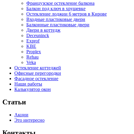
Французское остекление балкона
Балкон под ключ в хрущевке
Остекление лоджии 6 метров в Кирове
Входные пластиковые двери
Балконные пластиковые двери
Двери в коттедж
Deceuninck
Exprof
KBE
Proplex
Rehau
Veka
Остекление коттеджей
Офисные перегородки
Фасадное остекление
Наши работы
Калькулятор окон
Статьи
Акции
Это интересно
Контакты