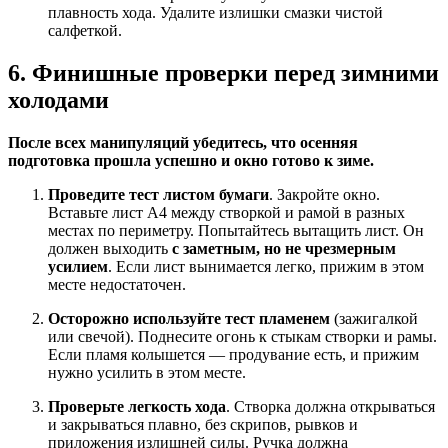
плавность хода. Удалите излишки смазки чистой
салфеткой.
6. Финишные проверки перед зимними
холодами
После всех манипуляций убедитесь, что осенняя
подготовка прошла успешно и окно готово к зиме.
Проведите тест листом бумаги
. Закройте окно.
Вставьте лист А4 между створкой и рамой в разных
местах по периметру. Попытайтесь вытащить лист. Он
должен выходить
с заметным, но не чрезмерным
усилием
. Если лист вынимается легко, прижим в этом
месте недостаточен.
Осторожно используйте тест пламенем
(зажигалкой
или свечой). Поднесите огонь к стыкам створки и рамы.
Если пламя колышется — продувание есть, и прижим
нужно усилить в этом месте.
Проверьте легкость хода
. Створка должна открываться
и закрываться плавно, без скрипов, рывков и
приложения излишней силы. Ручка должна