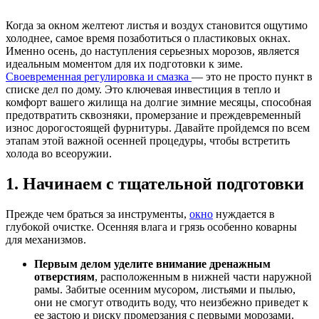
Когда за окном желтеют листья и воздух становится ощутимо
холоднее, самое время позаботиться о пластиковых окнах.
Именно осень, до наступления серьезных морозов, является
идеальным моментом для их подготовки к зиме.
Своевременная регулировка и смазка
— это не просто пункт в
списке дел по дому. Это ключевая инвестиция в тепло и
комфорт вашего жилища на долгие зимние месяцы, способная
предотвратить сквозняки, промерзание и преждевременный
износ дорогостоящей фурнитуры. Давайте пройдемся по всем
этапам этой важной осенней процедуры, чтобы встретить
холода во всеоружии.
1. Начинаем с тщательной подготовки
Прежде чем браться за инструменты,
окно
нуждается в
глубокой очистке. Осенняя влага и грязь особенно коварны
для механизмов.
Первым делом уделите внимание дренажным
отверстиям
, расположенным в нижней части наружной
рамы. Забитые осенним мусором, листьями и пылью,
они не смогут отводить воду, что неизбежно приведет к
ее застою и риску промерзания с первыми морозами.