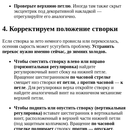
Проверьте верхнюю петлю
. Иногда там также скрыт
эксцентрик под декоративной накладкой —
отрегулируйте его аналогично.
4. Корректируем положение створки
Если створка за лето немного провисла или перекосилась,
осенняя сырость может усугубить проблему.
Устранить
перекос нужно именно сейчас, до зимних холодов.
Чтобы сместить створку влево или вправо
(горизонтальная регулировка)
найдите
регулировочный винт сбоку на нижней петле.
Вращение шестигранником
по часовой стрелке
смещает низ створки
от петли
, а
против часовой
—
к
петле
. Для регулировки верха откройте створку и
найдите аналогичный винт на ножничном механизме
верхней петли.
Чтобы поднять или опустить створку (вертикальная
регулировка)
вставьте шестигранник в вертикальный
винт, расположенный в верхней части нижней петли
(под защитным колпачком). Вращение
по часовой
стрелке поднимает
створку,
против — опускает
.