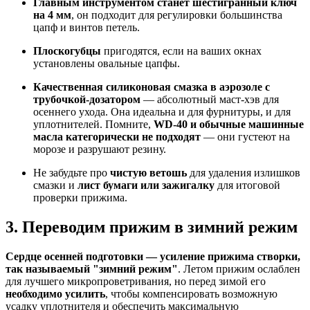
Главным инструментом станет шестигранный ключ
на 4 мм
, он подходит для регулировки большинства
цапф и винтов петель.
Плоскогубцы
пригодятся, если на ваших окнах
установлены овальные цапфы.
Качественная силиконовая смазка в аэрозоле с
трубочкой-дозатором
— абсолютный маст-хэв для
осеннего ухода. Она идеальна и для фурнитуры, и для
уплотнителей. Помните,
WD-40 и обычные машинные
масла категорически не подходят
— они густеют на
морозе и разрушают резину.
Не забудьте про
чистую ветошь
для удаления излишков
смазки и
лист бумаги или зажигалку
для итоговой
проверки прижима.
3. Переводим прижим в зимний режим
Сердце осенней подготовки — усиление прижима створки,
так называемый "зимний режим"
. Летом прижим ослаблен
для лучшего микропроветривания, но перед зимой его
необходимо усилить
, чтобы компенсировать возможную
усадку уплотнителя и обеспечить максимальную