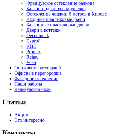
Французское остекление балкона
Балкон под ключ в хрущевке
Остекление лоджии 6 метров в Кирове
Входные пластиковые двери
Балконные пластиковые двери
Двери в коттедж
Deceuninck
Exprof
KBE
Proplex
Rehau
Veka
Остекление коттеджей
Офисные перегородки
Фасадное остекление
Наши работы
Калькулятор окон
Статьи
Акции
Это интересно
Контакты